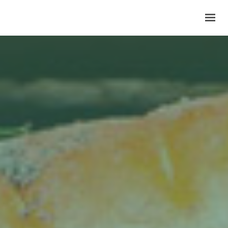
INVENT’TERRE
DEVENEZ COOPÉRATEURS
NOUS TROUVER
LES NEWS
BOUTIQUE
0,00 €
CONTACT