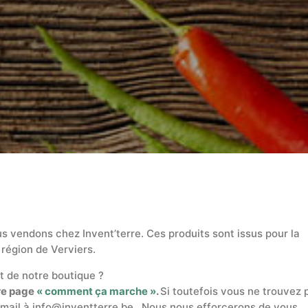
us vendons chez Invent’terre. Ces produits sont issus pour la
 région de Verviers.
t de notre boutique ?
tre page
« comment ça marche »
.
Si toutefois vous ne trouvez 
mail à info@inventterre.be . Nous nous efforcerons de vous