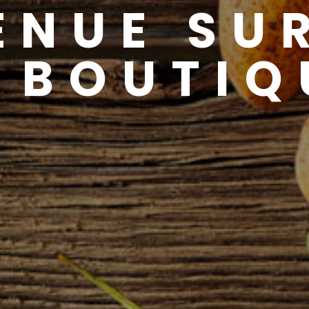
ENUE SU
 BOUTIQ
.