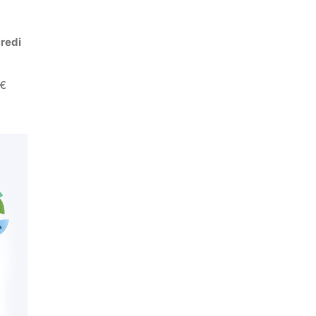
credi
5€