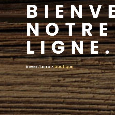
BIENV
NOTRE
LIGNE
invent'terre
>
boutique