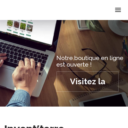
INVENT’TERRE
DEVENEZ COOPÉRATEURS
NOUS TROUVER
Notre boutique en ligne
LES NEWS
est ouverte !
BOUTIQUE
0,00 €
Visitez la
CONTACT