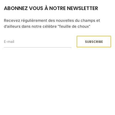
ABONNEZ VOUS À NOTRE NEWSLETTER
Recevez régulièrement des nouvelles du champs et
d'ailleurs dans notre célèbre "feuille de choux"
DOCUMENTS LÉGAUX
Retrouvez notre politique de confidentialité et nos
dispositions sur le RGPD
ici
.
Retrouvez nos conditions générales de vente
ici
.