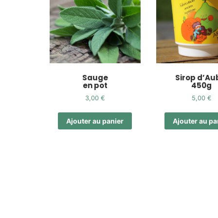
Sauge
Sirop d’Au
en pot
450g
3,00
€
5,00
€
Ajouter au panier
Ajouter au pa