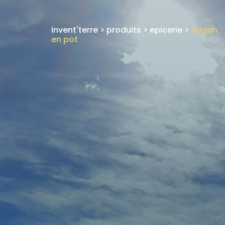
invent'terre
>
produits
>
epicerie
>
origan
en pot