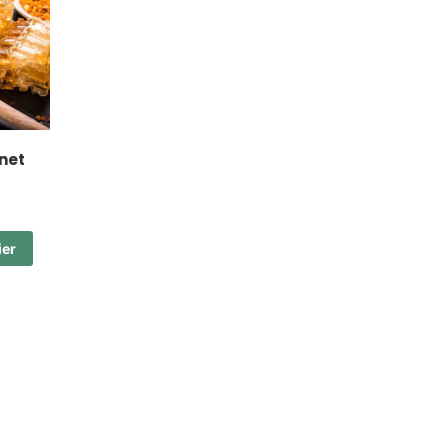
net
ier