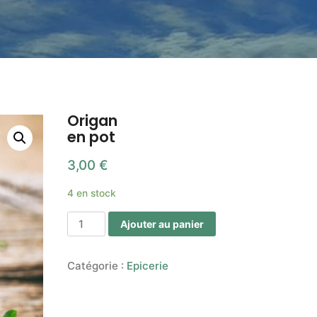
Origan
en pot
3,00
€
4 en stock
Ajouter au panier
Catégorie :
Epicerie