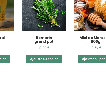
bel
Romarin
Miel de Mores
grand pot
500g
12,00
€
10,50
€
nier
Ajouter au panier
Ajouter au pan