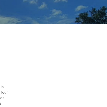
 la
 four
les
e.