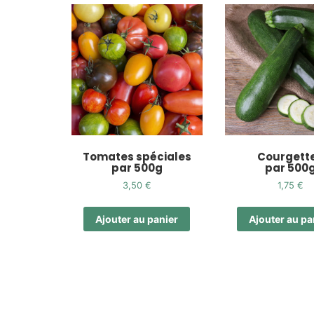
Tomates spéciales
Courgett
par 500g
par 500
3,50
€
1,75
€
Ajouter au panier
Ajouter au pa