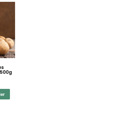
es
 500g
ier