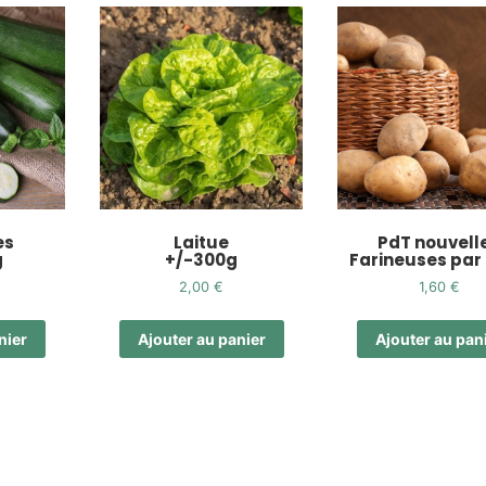
es
Laitue
PdT nouvell
g
+/-300g
Farineuses par
2,00
€
1,60
€
nier
Ajouter au panier
Ajouter au pan