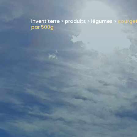
invent'terre
>
produits
>
légumes
>
courget
par 500g