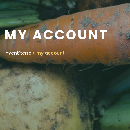
MY ACCOUNT
invent'terre
>
my account