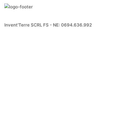
Invent'Terre SCRL FS - NE: 0694.636.992
© 2020, Invent'terre.
Nos produits sont certifiés BIO via contrôle certisys.
ABONNEZ VOUS À NOTRE NEWSLETTER
Recevez régulièrement des nouvelles du champs et
d'ailleurs dans notre célèbre "feuille de choux"