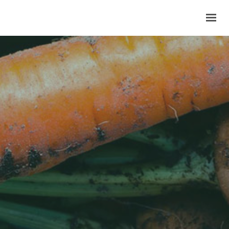
INVENT’TERRE
DEVENEZ COOPÉRATEURS
NOUS TROUVER
LES NEWS
BOUTIQUE
0,00 €
CONTACT