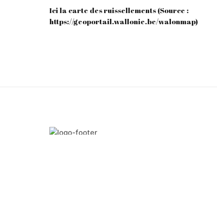
Ici la carte des ruissellements (Source :
https://geoportail.wallonie.be/walonmap)
Invent'Terre SCRL FS - NE: 0694.636.992
© 2020, Invent'terre.
Nos produits sont certifiés BIO via contrôle
certisys.