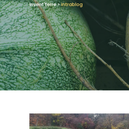
invent'terre
>
intrablog