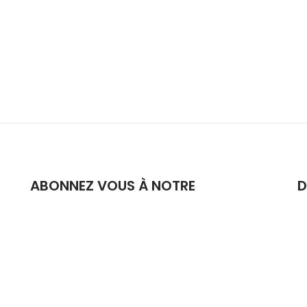
ABONNEZ VOUS À NOTRE
D
NEWSLETTER
R
Recevez régulièrement des nouvelles du champs
n
et d'ailleurs dans notre célèbre "feuille de choux"
R