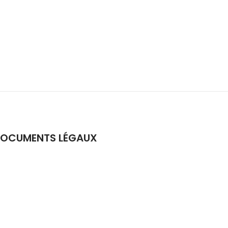
OCUMENTS LÉGAUX
etrouvez notre politique de confidentialité et
os dispositions sur le RGPD
ici
.
etrouvez nos conditions générales de vente
ici
.