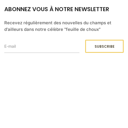
ABONNEZ VOUS À NOTRE NEWSLETTER
Recevez régulièrement des nouvelles du champs et
d'ailleurs dans notre célèbre "feuille de choux"
DOCUMENTS LÉGAUX
Retrouvez notre politique de confidentialité et nos
dispositions sur le RGPD
ici
.
Retrouvez nos conditions générales de vente
ici
.