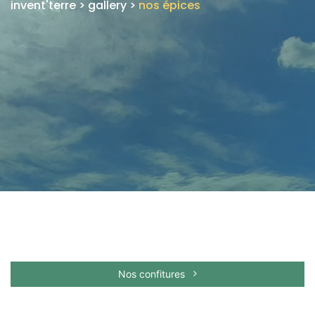
invent'terre
>
gallery
>
nos épices
Nos confitures